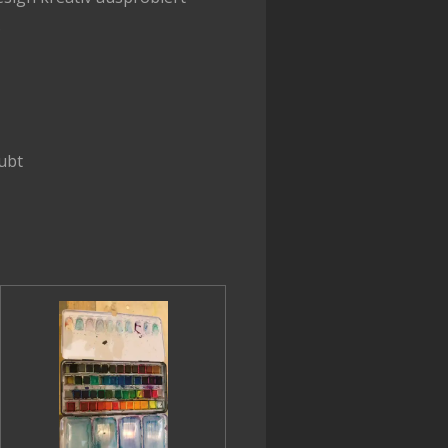
.
laubt