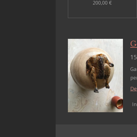
200,00 €
G
15
Ga
pe
De
I