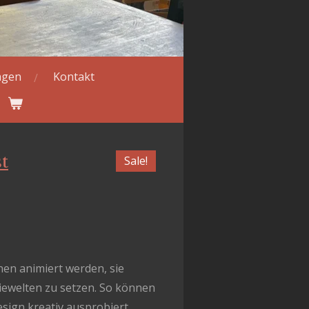
ragen
Kontakt
t
Sale!
en animiert werden, sie
siewelten zu setzen. So können
ign kreativ ausprobiert