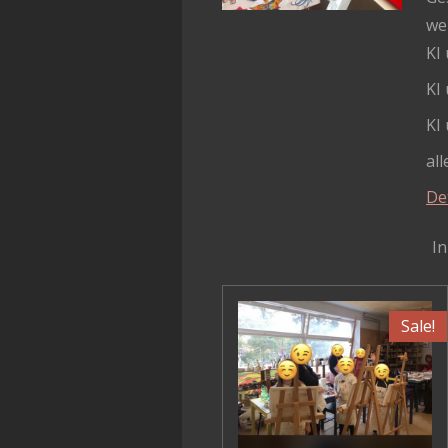
we
KI
KI
KI
al
De
I
Sale!