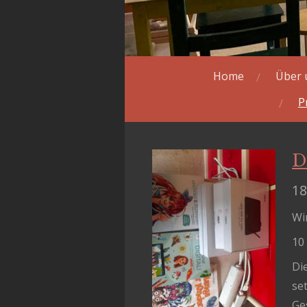
Home
Über 
P
D
18
Wir
10
Di
se
Ge