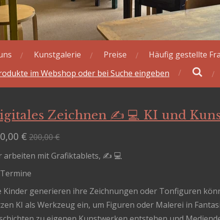
uns
Kunstgalerie
Preise
Häufig gestellte F
rodukte im Webshop oder bei Suche eingeben
igitales Zeichnen ✍️ 💻 KI und Kuns
0,00 €
200,00 €
 arbeiten mit Grafiktablets, ✍️ 💻
 Termine
e Kinder generieren ihre Zeichnungen oder Tonfiguren könn
tzen KI als Werkzeug ein, um Figuren oder Malerei in Fanta
schichten zu eigenen Kunstwerken entstehen und Mediendes