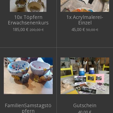
10x Töpfern
1x Acrylmalerei-
Erwachsenenkurs
Einzel
185,00 €
45,00 €
200,00 €
50,00 €
FamilienSamstagstö
Gutschein
pfern
40,00 €