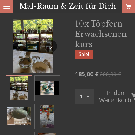
Mal-Raum & Zeit für Dich
Zum
Hauptinhalt
10x Töpfern
springen
Erwachsenen
kurs
Sale!
185,00 €
200,00 €
In den
Warenkorb